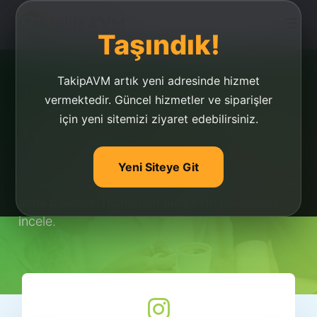
Taşındık!
TakipAVM artık yeni adresinde hizmet
vermektedir. Güncel hizmetler ve siparişler
için yeni sitemizi ziyaret edebilirsiniz.
Youtube Abone Paketleri
Youtube abone paketleri, youtube kanalını
Yeni Siteye Git
yükselt. Türkiye’nin yıllardır Youtube abone satın
alma paketleri hizmetleri takipavm paketlerini
incele.