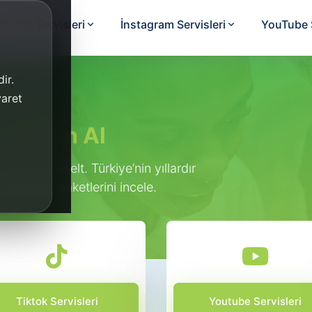
TikTok Servisleri
İnstagram Servisleri
YouTube S
ir.
yaret
e Satın Al
nalını yükselt. Türkiye’nin yıllardır
 takipavm paketlerini incele.
Tiktok Servisleri
Youtube Servisleri