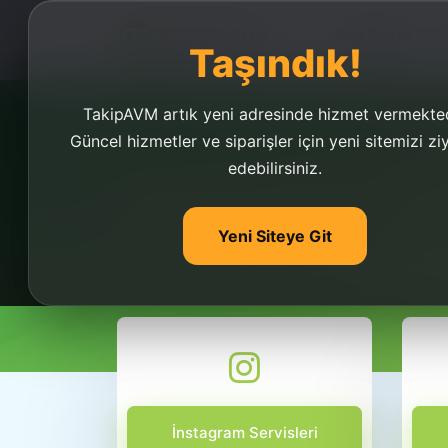
Ana Sayfa
Taşındık!
TakipAVM artık yeni adresinde hizmet vermekted
Güncel hizmetler ve siparişler için yeni sitemizi zi
edebilirsiniz.
Youtube Kaliteli Abon
Yeni Siteye Git
Youtube kaliteli abone satın al, youtube ka
youtube kaliteli abone satın al hizmetleri
İnstagram Servisleri