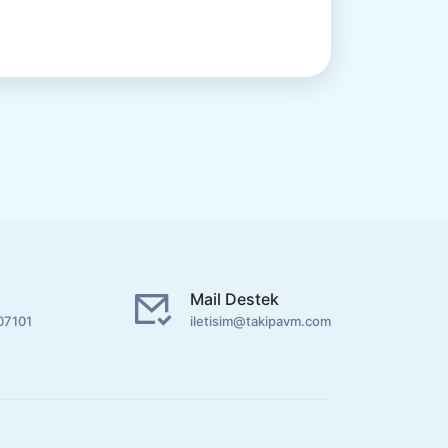
Mail Destek
07101
iletisim@takipavm.com