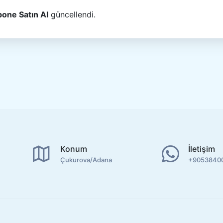
bone Satın Al
güncellendi.
Konum
İletişim
Çukurova/Adana
+9053840