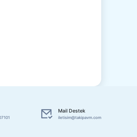
Mail Destek
07101
iletisim@takipavm.com