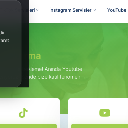
TikTok Servisleri
İnstagram Servisleri
YouTube S
ir.
yaret
 Arttırma
saniye bile bekleme! Anında Youtube
veriyoruz. Sende bize katıl fenomen