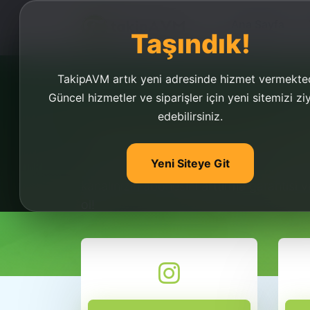
Ana Sayfa
Taşındık!
TakipAVM artık yeni adresinde hizmet vermekted
Güncel hizmetler ve siparişler için yeni sitemizi zi
edebilirsiniz.
Youtube Kanal Abone
Yeni Siteye Git
Youtube kanal abone arttırmak için bir 
kanalınızın abonesini arttırma garantisi 
ol!