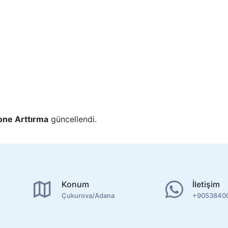
one Arttırma
güncellendi.
Konum
İletişim
Çukurova/Adana
+9053840