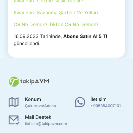
Kwai Para Çekme Nasıl Yapılır?
Kwai Para Kazanma Şartları Ve Yolları
CR Ne Demek? Tiktok CR Ne Demek?
16.09.2023 Tarihinde,
Abone Satın Al 5 Tl
güncellendi.
Konum
İletişim
Çukurova/Adana
+905384007101
Mail Destek
iletisim@takipavm.com