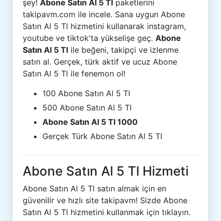
şey!
Abone Satın Al 5 Tl
paketlerini
takipavm.com ile incele. Sana uygun Abone
Satın Al 5 Tl hizmetini kullanarak instagram,
youtube ve tiktok'ta yükselişe geç.
Abone
Satın Al 5 Tl
ile beğeni, takipçi ve izlenme
satın al. Gerçek, türk aktif ve ucuz Abone
Satın Al 5 Tl ile fenemon ol!
100 Abone Satın Al 5 Tl
500 Abone Satın Al 5 Tl
Abone Satın Al 5 Tl 1000
Gerçek Türk Abone Satın Al 5 Tl
Abone Satın Al 5 Tl Hizmeti
Abone Satın Al 5 Tl satın almak için en
güvenilir ve hızlı site takipavm! Sizde Abone
Satın Al 5 Tl hizmetini kullanmak için tıklayın.