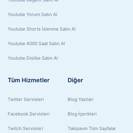
Youtube Yorum Satın Al
Youtube Shorts İzlenme Satın Al
Youtube 4000 Saat Satın Al
Youtube Dislike Satın Al
Tüm Hizmetler
Diğer
Twitter Servisleri
Blog Yazıları
Facebook Servisleri
Blog İçerikleri
Twitch Servisleri
Takipavm Tüm Sayfalar