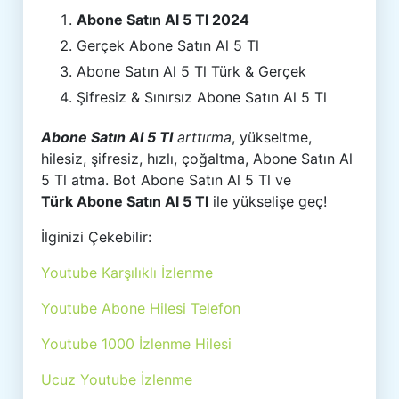
Abone Satın Al 5 Tl 2024
Gerçek Abone Satın Al 5 Tl
Abone Satın Al 5 Tl Türk & Gerçek
Şifresiz & Sınırsız Abone Satın Al 5 Tl
Abone Satın Al 5 Tl
arttırma
, yükseltme,
hilesiz, şifresiz, hızlı, çoğaltma, Abone Satın Al
5 Tl atma. Bot Abone Satın Al 5 Tl ve
Türk Abone Satın Al 5 Tl
ile yükselişe geç!
İlginizi Çekebilir:
Youtube Karşılıklı İzlenme
Youtube Abone Hilesi Telefon
Youtube 1000 İzlenme Hilesi
Ucuz Youtube İzlenme