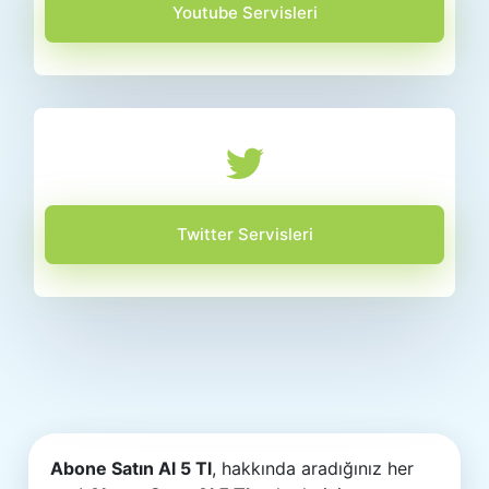
Youtube Servisleri
Twitter Servisleri
Abone Satın Al 5 Tl
, hakkında aradığınız her