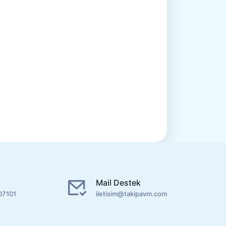
Mail Destek
07101
iletisim@takipavm.com