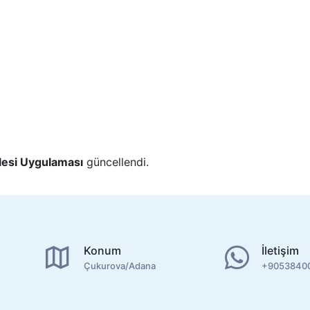
lesi Uygulaması
güncellendi.
Konum
İletişim
Çukurova/Adana
+9053840