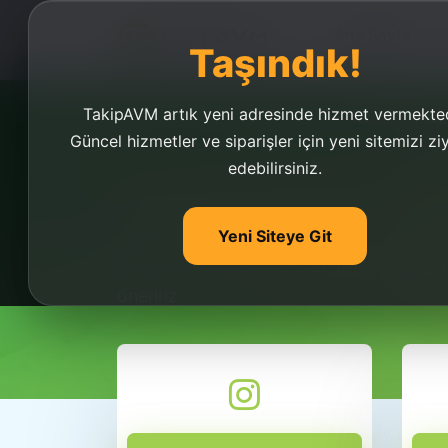
Ana Sayfa
Taşındık!
TakipAVM artık yeni adresinde hizmet vermekted
Güncel hizmetler ve siparişler için yeni sitemizi zi
edebilirsiniz.
Youtube Abone Hiles
Yeni Siteye Git
Youtube abone hilesi uygulaması mevcu
hilesi için websiteler mevcuttur. Takip
öneririz.