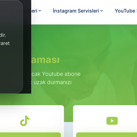
TikTok Servisleri
İnstagram Servisleri
YouTube S
ir.
yaret
i Uygulaması
t değildir. Ancak Youtube abone
avm.com olarak uzak durmanızı