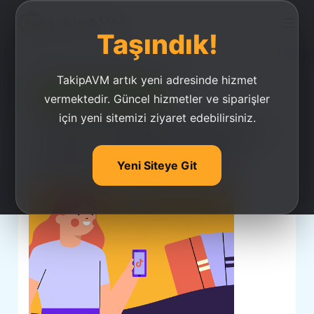
Taşındık!
TakipAVM artık yeni adresinde hizmet
Ucuz Takipçi Satın Al
vermektedir. Güncel hizmetler ve siparişler
için yeni sitemizi ziyaret edebilirsiniz.
Tiktok Bakiye Ekleme
Hatası Ve Çözümü
Yeni Siteye Git