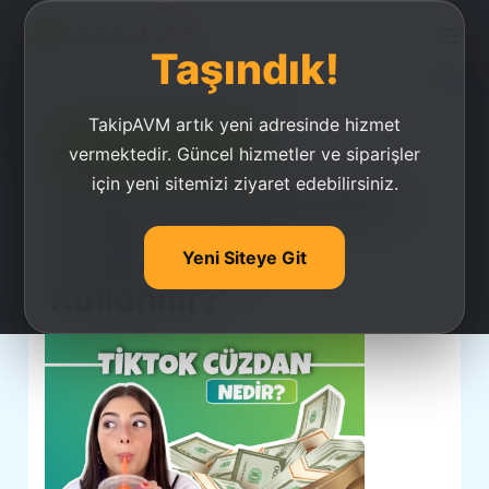
Taşındık!
TakipAVM artık yeni adresinde hizmet
Ucuz Takipçi Satın Al
vermektedir. Güncel hizmetler ve siparişler
için yeni sitemizi ziyaret edebilirsiniz.
Tiktok Cüzdan Nedir,
Cüzdan Nasıl
Yeni Siteye Git
Kullanılır?