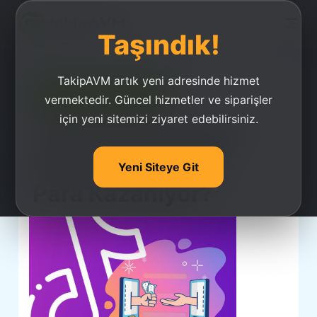
Taşındık!
TakipAVM artık yeni adresinde hizmet
Ucuz Takipçi Satın Al
vermektedir. Güncel hizmetler ve siparişler
için yeni sitemizi ziyaret edebilirsiniz.
Tiktok Fenomenleri
Nasıl Ve Ne Kadar
Yeni Siteye Git
Para Kazanıyor?