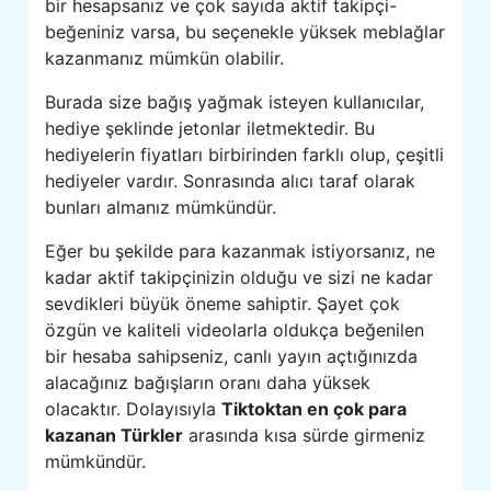
bir hesapsanız ve çok sayıda aktif takipçi-
beğeniniz varsa, bu seçenekle yüksek meblağlar
kazanmanız mümkün olabilir.
Burada size bağış yağmak isteyen kullanıcılar,
hediye şeklinde jetonlar iletmektedir. Bu
hediyelerin fiyatları birbirinden farklı olup, çeşitli
hediyeler vardır. Sonrasında alıcı taraf olarak
bunları almanız mümkündür.
Eğer bu şekilde para kazanmak istiyorsanız, ne
kadar aktif takipçinizin olduğu ve sizi ne kadar
sevdikleri büyük öneme sahiptir. Şayet çok
özgün ve kaliteli videolarla oldukça beğenilen
bir hesaba sahipseniz, canlı yayın açtığınızda
alacağınız bağışların oranı daha yüksek
olacaktır. Dolayısıyla
Tiktoktan en çok para
kazanan Türkler
arasında kısa sürde girmeniz
mümkündür.