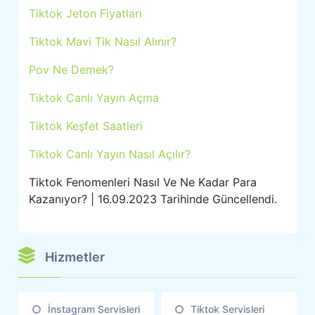
Tiktok Jeton Fiyatları
Tiktok Mavi Tik Nasıl Alınır?
Pov Ne Demek?
Tiktok Canlı Yayın Açma
Tiktok Keşfet Saatleri
Tiktok Canlı Yayın Nasıl Açılır?
Tiktok Fenomenleri Nasıl Ve Ne Kadar Para
Kazanıyor? | 16.09.2023 Tarihinde Güncellendi.
Hizmetler
İnstagram Servisleri
Tiktok Servisleri