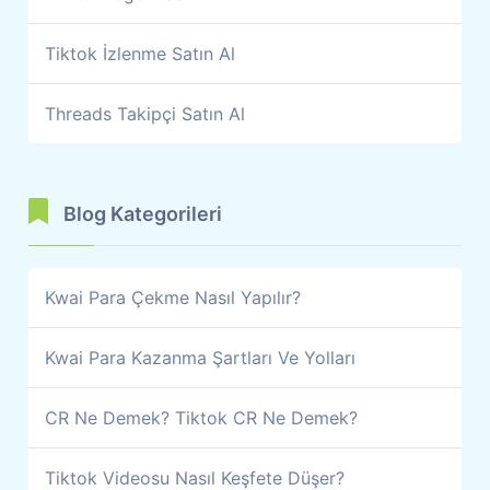
Tiktok İzlenme Satın Al
Threads Takipçi Satın Al
Blog Kategorileri
Kwai Para Çekme Nasıl Yapılır?
Kwai Para Kazanma Şartları Ve Yolları
CR Ne Demek? Tiktok CR Ne Demek?
Tiktok Videosu Nasıl Keşfete Düşer?