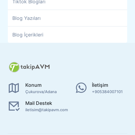
Tiktok Blogları
Blog Yazıları
Blog İçerikleri
Konum
İletişim
Çukurova/Adana
+905384007101
Mail Destek
iletisim@takipavm.com