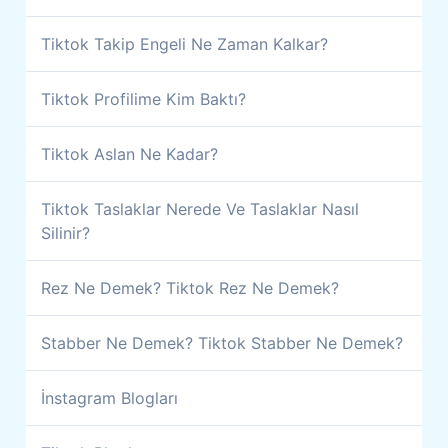
Tiktok Takip Engeli Ne Zaman Kalkar?
Tiktok Profilime Kim Baktı?
Tiktok Aslan Ne Kadar?
Tiktok Taslaklar Nerede Ve Taslaklar Nasıl
Silinir?
Rez Ne Demek? Tiktok Rez Ne Demek?
Stabber Ne Demek? Tiktok Stabber Ne Demek?
İnstagram Blogları