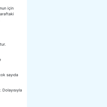
nun için
araftaki
k
tur.
e
 çok sayıda
. Dolayısıyla