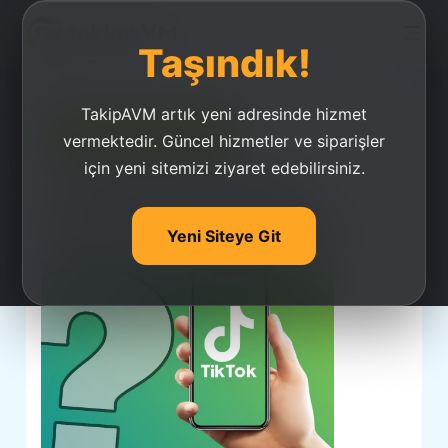
Taşındık!
TakipAVM artık yeni adresinde hizmet
Ucuz Takipçi Satın Al
vermektedir. Güncel hizmetler ve siparişler
için yeni sitemizi ziyaret edebilirsiniz.
TikTok Kurucusu
ByteDance Kimdir?
Yeni Siteye Git