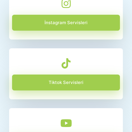
İnstagram Servisleri
Tiktok Servisleri