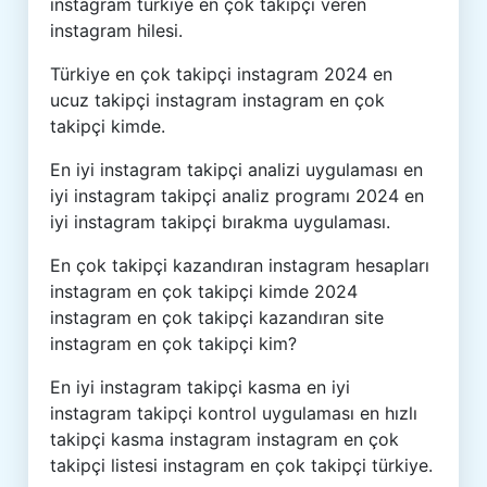
instagram türkiye en çok takipçi veren
instagram hilesi.
Türkiye en çok takipçi instagram 2024 en
ucuz takipçi instagram instagram en çok
takipçi kimde.
En iyi instagram takipçi analizi uygulaması en
iyi instagram takipçi analiz programı 2024 en
iyi instagram takipçi bırakma uygulaması.
En çok takipçi kazandıran instagram hesapları
instagram en çok takipçi kimde 2024
instagram en çok takipçi kazandıran site
instagram en çok takipçi kim?
En iyi instagram takipçi kasma en iyi
instagram takipçi kontrol uygulaması en hızlı
takipçi kasma instagram instagram en çok
takipçi listesi instagram en çok takipçi türkiye.