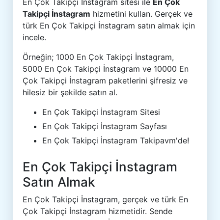
En Çok Takipçi İnstagram sitesi ile
En Çok
Takipçi İnstagram
hizmetini kullan. Gerçek ve
türk En Çok Takipçi İnstagram satın almak için
incele.
Örneğin; 1000 En Çok Takipçi İnstagram,
5000 En Çok Takipçi İnstagram ve 10000 En
Çok Takipçi İnstagram paketlerini şifresiz ve
hilesiz bir şekilde satın al.
En Çok Takipçi İnstagram Sitesi
En Çok Takipçi İnstagram Sayfası
En Çok Takipçi İnstagram Takipavm'de!
En Çok Takipçi İnstagram
Satın Almak
En Çok Takipçi İnstagram, gerçek ve türk En
Çok Takipçi İnstagram hizmetidir. Sende