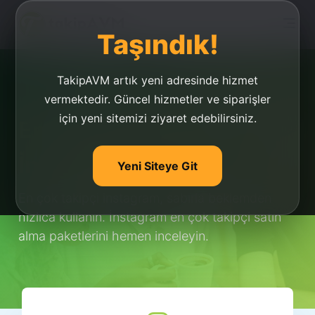
Taşındık!
TakipAVM artık yeni adresinde hizmet
vermektedir. Güncel hizmetler ve siparişler
için yeni sitemizi ziyaret edebilirsiniz.
En Çok Takipçi
İnstagram
Yeni Siteye Git
En çok takipçi instagram, sabırla beklemden
hızlıca kullanın. İnstagram en çok takipçi satın
alma paketlerini hemen inceleyin.