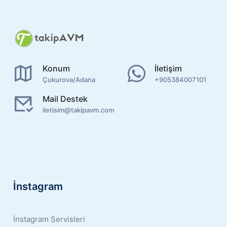
Konum
İletişim
Çukurova/Adana
+905384007101
Mail Destek
iletisim@takipavm.com
İnstagram
İnstagram Servisleri