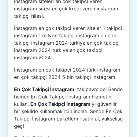
instagram siteleri en cok takipci veren
instagram sitesi en çok kredi veren instagram
takipçi hilesi.
İnstagram en çok takipçi veren siteler 1 takipci
instagram 1 milyon takipçi instagram en çok
takipçi instagram 2024 türkiye en çok takipçi
instagram 2024 türkiye en çok takipçi
instagram 2024.
İnstagram en çok takipçi 2024 türk instagram
en çok takipçi 2024 5 bin takipçi instagram
En Çok Takipçi İnstagram
, takipavm'de! Sende
hemen En Çok Takipçi İnstagram hizmetini
kullan.
En Çok Takipçi İnstagram
'yi güvenilir
bir şekilde kullanmak için incele. Sende En Çok
Takipçi İnstagram paketlerini satın al, yükselişe
geç!