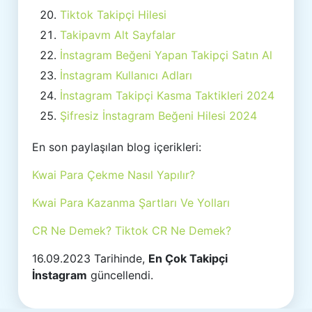
Tiktok Takipçi Hilesi
Takipavm Alt Sayfalar
İnstagram Beğeni Yapan Takipçi Satın Al
İnstagram Kullanıcı Adları
İnstagram Takipçi Kasma Taktikleri 2024
Şifresiz İnstagram Beğeni Hilesi 2024
En son paylaşılan blog içerikleri:
Kwai Para Çekme Nasıl Yapılır?
Kwai Para Kazanma Şartları Ve Yolları
CR Ne Demek? Tiktok CR Ne Demek?
16.09.2023 Tarihinde,
En Çok Takipçi
İnstagram
güncellendi.