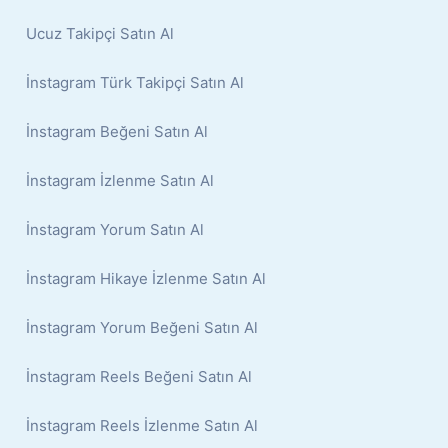
Ucuz Takipçi Satın Al
İnstagram Türk Takipçi Satın Al
İnstagram Beğeni Satın Al
İnstagram İzlenme Satın Al
İnstagram Yorum Satın Al
İnstagram Hikaye İzlenme Satın Al
İnstagram Yorum Beğeni Satın Al
İnstagram Reels Beğeni Satın Al
İnstagram Reels İzlenme Satın Al