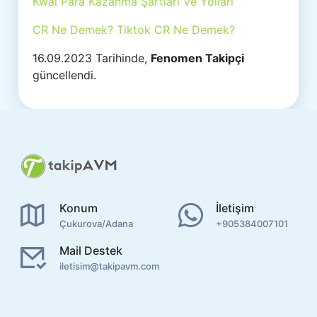
Kwai Para Kazanma Şartları Ve Yolları
CR Ne Demek? Tiktok CR Ne Demek?
16.09.2023 Tarihinde,
Fenomen Takipçi
güncellendi.
Konum
İletişim
Çukurova/Adana
+905384007101
Mail Destek
iletisim@takipavm.com