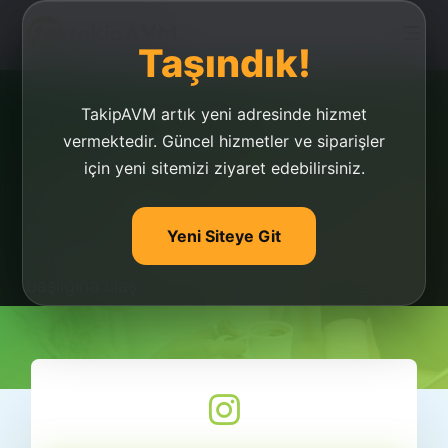
Taşındık!
TakipAVM artık yeni adresinde hizmet
vermektedir. Güncel hizmetler ve siparişler
için yeni sitemizi ziyaret edebilirsiniz.
Fenomen Takipçi
Fenomen takipçi ve fenomen takip hizmeti.
Yeni Siteye Git
Sende hemen inceleyerek fenomen takipçi
başlığına ulaş.