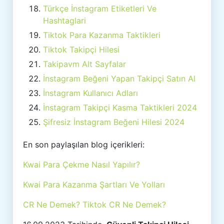
Türkçe İnstagram Etiketleri Ve
Hashtaglari
Tiktok Para Kazanma Taktikleri
Tiktok Takipçi Hilesi
Takipavm Alt Sayfalar
İnstagram Beğeni Yapan Takipçi Satın Al
İnstagram Kullanıcı Adları
İnstagram Takipçi Kasma Taktikleri 2024
Şifresiz İnstagram Beğeni Hilesi 2024
En son paylaşılan blog içerikleri:
Kwai Para Çekme Nasıl Yapılır?
Kwai Para Kazanma Şartları Ve Yolları
CR Ne Demek? Tiktok CR Ne Demek?