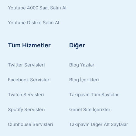
Youtube 4000 Saat Satın Al
Youtube Dislike Satın Al
Tüm Hizmetler
Diğer
Twitter Servisleri
Blog Yazıları
Facebook Servisleri
Blog İçerikleri
Twitch Servisleri
Takipavm Tüm Sayfalar
Spotify Servisleri
Genel Site İçerikleri
Clubhouse Servisleri
Takipavm Diğer Alt Sayfalar