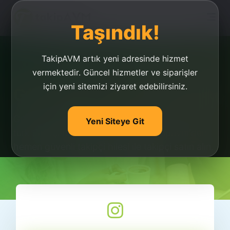
Taşındık!
TakipAVM artık yeni adresinde hizmet
vermektedir. Güncel hizmetler ve siparişler
için yeni sitemizi ziyaret edebilirsiniz.
Güvenli Takipçi Hilesi
Güvenli takipçi hilesi, en güvenli ve güvenilir
Yeni Siteye Git
türk takipçi hile sistemidir. Sizde takipavm'den
hemen güvenli takipçi hilesi ile takipçi satın alın.