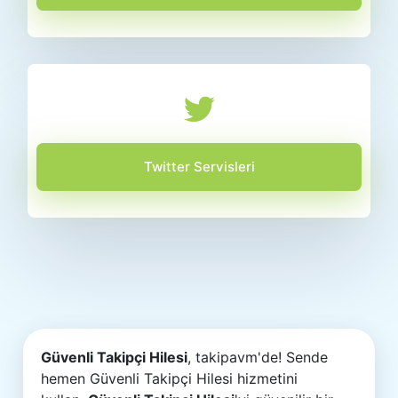
Twitter Servisleri
Güvenli Takipçi Hilesi
, takipavm'de! Sende
hemen Güvenli Takipçi Hilesi hizmetini