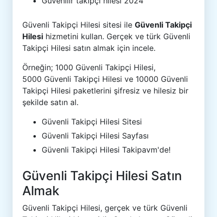
Güvenilir takipçi hilesi 2024
Güvenli Takipçi Hilesi sitesi ile
Güvenli Takipçi
Hilesi
hizmetini kullan. Gerçek ve türk Güvenli
Takipçi Hilesi satın almak için incele.
Örneğin; 1000 Güvenli Takipçi Hilesi,
5000 Güvenli Takipçi Hilesi ve 10000 Güvenli
Takipçi Hilesi paketlerini şifresiz ve hilesiz bir
şekilde satın al.
Güvenli Takipçi Hilesi Sitesi
Güvenli Takipçi Hilesi Sayfası
Güvenli Takipçi Hilesi Takipavm'de!
Güvenli Takipçi Hilesi Satın
Almak
Güvenli Takipçi Hilesi, gerçek ve türk Güvenli