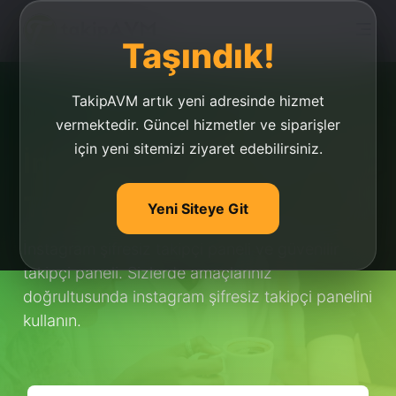
Taşındık!
TakipAVM artık yeni adresinde hizmet
vermektedir. Güncel hizmetler ve siparişler
için yeni sitemizi ziyaret edebilirsiniz.
İnstagram Şifresiz
Takipçi Paneli
Yeni Siteye Git
İnstagram şifresiz takipçi paneli ve güvenilir
takipçi paneli. Sizlerde amaçlarınız
doğrultusunda instagram şifresiz takipçi panelini
kullanın.