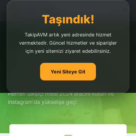
Taşındık!
TakipAVM artık yeni adresinde hizmet
vermektedir. Güncel hizmetler ve siparişler
için yeni sitemizi ziyaret edebilirsiniz.
İnstagram Takipçi Hilesi
2020
Yeni Siteye Git
İnstagram takipçi hilesi 2024, takipavm'de.
Hemen takipçi hilesi 2024 aracını kullan ve
instagram'da yükselişe geç!