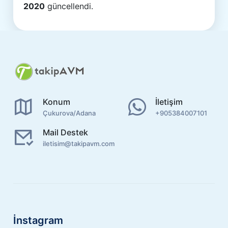
2020
güncellendi.
Konum
İletişim
Çukurova/Adana
+905384007101
Mail Destek
iletisim@takipavm.com
İnstagram