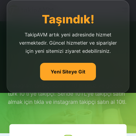
Taşındık!
TakipAVM artık yeni adresinde hizmet
vermektedir. Güncel hizmetler ve siparişler
için yeni sitemizi ziyaret edebilirsiniz.
İnstagram Takipçi Satın
Al 10 TL
Yeni Siteye Git
İnstagram takipçi satın al 10 tl, ucuz ve gerçek
türk 10 tl'ye takipçi. Sende 10TL'ye takipçi satın
almak için tıkla ve instagram takipçi satın al 10tl.