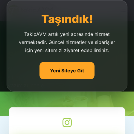
Taşındık!
TakipAVM artık yeni adresinde hizmet
vermektedir. Güncel hizmetler ve siparişler
için yeni sitemizi ziyaret edebilirsiniz.
Şifresiz Takipçi
Şifresiz takipçi websitemizde yayında! Sende
Yeni Siteye Git
şifresiz takipçi satın almak için şifresiz takipçi
yazımızı incele.