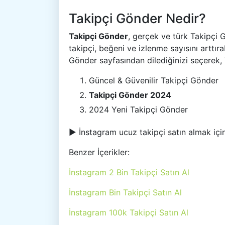
Takipçi Gönder Nedir?
Takipçi Gönder
, gerçek ve türk Takipçi 
takipçi, beğeni ve izlenme sayısını arttır
Gönder sayfasından dilediğinizi seçerek, T
Güncel & Güvenilir Takipçi Gönder
Takipçi Gönder 2024
2024 Yeni Takipçi Gönder
► İnstagram ucuz takipçi satın almak için
Benzer İçerikler:
İnstagram 2 Bin Takipçi Satın Al
İnstagram Bin Takipçi Satın Al
İnstagram 100k Takipçi Satın Al