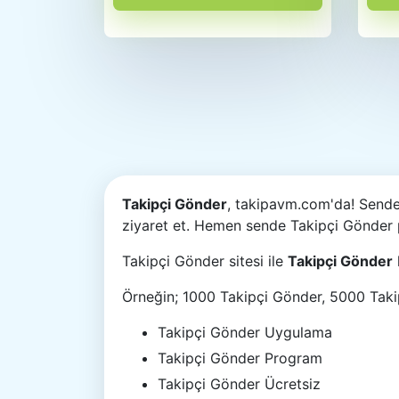
Takipçi Gönder
, takipavm.com'da! Sende
ziyaret et. Hemen sende Takipçi Gönder pa
Takipçi Gönder sitesi ile
Takipçi Gönder
Örneğin; 1000 Takipçi Gönder, 5000 Takipç
Takipçi Gönder Uygulama
Takipçi Gönder Program
Takipçi Gönder Ücretsiz