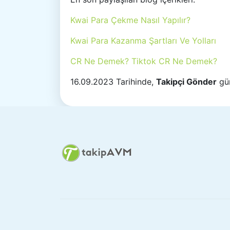
Kwai Para Çekme Nasıl Yapılır?
Kwai Para Kazanma Şartları Ve Yolları
CR Ne Demek? Tiktok CR Ne Demek?
16.09.2023 Tarihinde,
Takipçi Gönder
gün