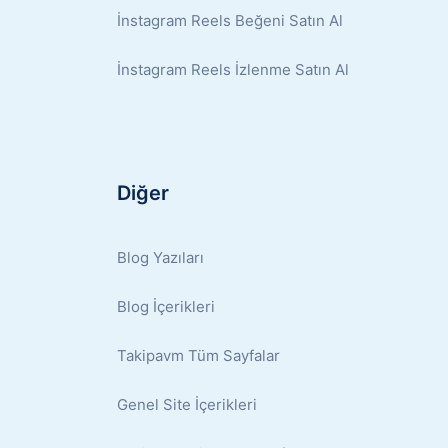
İnstagram Reels Beğeni Satın Al
İnstagram Reels İzlenme Satın Al
Diğer
Blog Yazıları
Blog İçerikleri
Takipavm Tüm Sayfalar
Genel Site İçerikleri