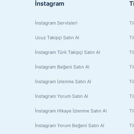
İnstagram
T
İnstagram Servisleri
Ti
Ucuz Takipçi Satın Al
Ti
İnstagram Türk Takipçi Satın Al
Ti
İnstagram Beğeni Satın Al
Ti
İnstagram İzlenme Satın Al
Ti
İnstagram Yorum Satın Al
Ti
İnstagram Hikaye İzlenme Satın Al
Ti
İnstagram Yorum Beğeni Satın Al
Ti