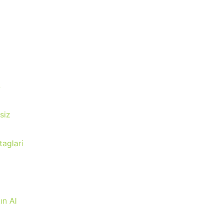
4
siz
taglari
ın Al