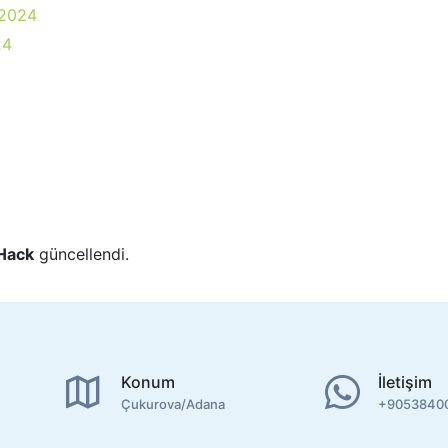
 2024
24
 Hack
güncellendi.
Konum
İletişim
Çukurova/Adana
+9053840