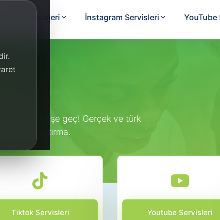
TikTok Servisleri
İnstagram Servisleri
YouTube S
ir.
yaret
ack
madan yükselişe geç! Gerçek ve türk
a şifreni kaptırma.
Tiktok Servisleri
Youtube Servisleri