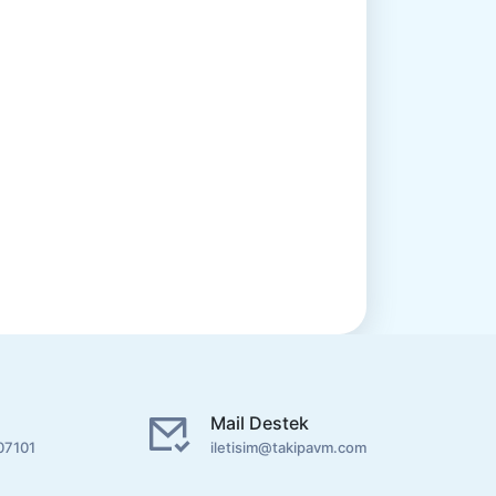
Mail Destek
07101
iletisim@takipavm.com