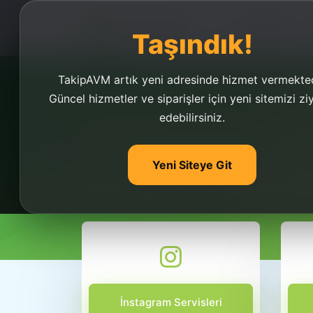
Ana Sayfa
Taşındık!
TakipAVM artık yeni adresinde hizmet vermekted
Güncel hizmetler ve siparişler için yeni sitemizi zi
edebilirsiniz.
Takipçi Hilesi Yap H
Yeni Siteye Git
Takipçi hilesi yap hack veya hile kullan
takipçi, beğeni hilesi hack gibi başlıklard
İnstagram Servisleri