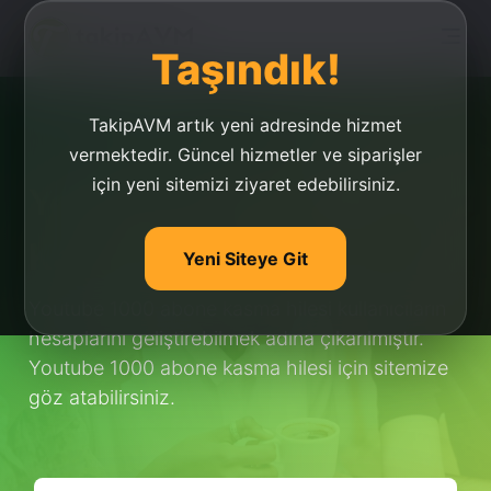
Taşındık!
TakipAVM artık yeni adresinde hizmet
vermektedir. Güncel hizmetler ve siparişler
için yeni sitemizi ziyaret edebilirsiniz.
Youtube 1000 Abone
Kasma Hilesi
Yeni Siteye Git
Youtube 1000 abone kasma hilesi kullanıcıların
hesaplarını geliştirebilmek adına çıkarılmıştır.
Youtube 1000 abone kasma hilesi için sitemize
göz atabilirsiniz.