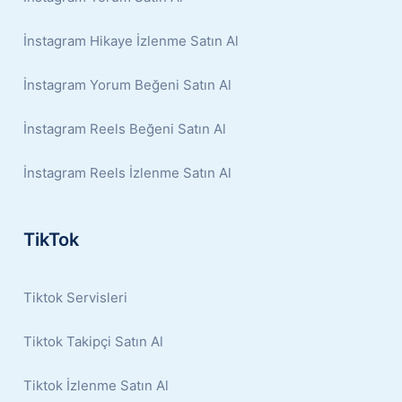
İnstagram Hikaye İzlenme Satın Al
İnstagram Yorum Beğeni Satın Al
İnstagram Reels Beğeni Satın Al
İnstagram Reels İzlenme Satın Al
TikTok
Tiktok Servisleri
Tiktok Takipçi Satın Al
Tiktok İzlenme Satın Al