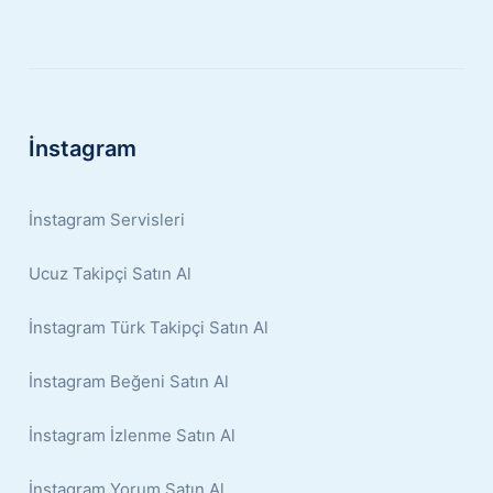
İnstagram
İnstagram Servisleri
Ucuz Takipçi Satın Al
İnstagram Türk Takipçi Satın Al
İnstagram Beğeni Satın Al
İnstagram İzlenme Satın Al
İnstagram Yorum Satın Al