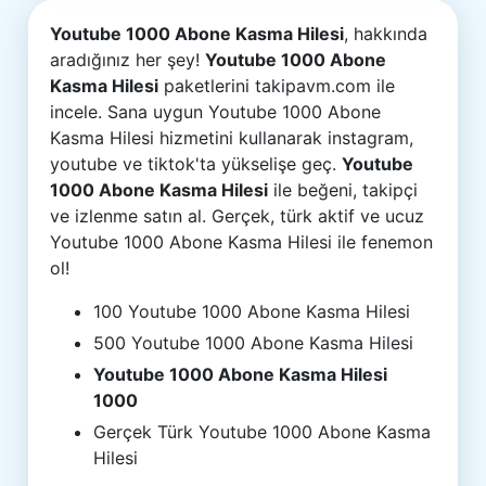
Youtube 1000 Abone Kasma Hilesi
, hakkında
aradığınız her şey!
Youtube 1000 Abone
Kasma Hilesi
paketlerini takipavm.com ile
incele. Sana uygun Youtube 1000 Abone
Kasma Hilesi hizmetini kullanarak instagram,
youtube ve tiktok'ta yükselişe geç.
Youtube
1000 Abone Kasma Hilesi
ile beğeni, takipçi
ve izlenme satın al. Gerçek, türk aktif ve ucuz
Youtube 1000 Abone Kasma Hilesi ile fenemon
ol!
100 Youtube 1000 Abone Kasma Hilesi
500 Youtube 1000 Abone Kasma Hilesi
Youtube 1000 Abone Kasma Hilesi
1000
Gerçek Türk Youtube 1000 Abone Kasma
Hilesi