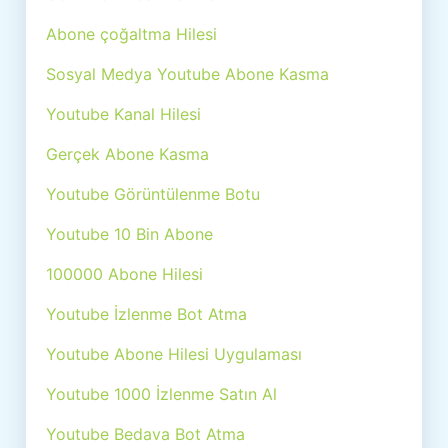
Abone çoğaltma Hilesi
Sosyal Medya Youtube Abone Kasma
Youtube Kanal Hilesi
Gerçek Abone Kasma
Youtube Görüntülenme Botu
Youtube 10 Bin Abone
100000 Abone Hilesi
Youtube İzlenme Bot Atma
Youtube Abone Hilesi Uygulaması
Youtube 1000 İzlenme Satın Al
Youtube Bedava Bot Atma