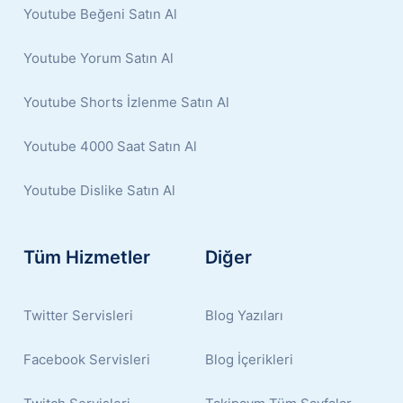
Youtube Beğeni Satın Al
Youtube Yorum Satın Al
Youtube Shorts İzlenme Satın Al
Youtube 4000 Saat Satın Al
Youtube Dislike Satın Al
Tüm Hizmetler
Diğer
Twitter Servisleri
Blog Yazıları
Facebook Servisleri
Blog İçerikleri