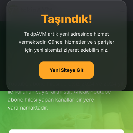
Taşındık!
TakipAVM artık yeni adresinde hizmet
vermektedir. Güncel hizmetler ve siparişler
için yeni sitemizi ziyaret edebilirsiniz.
Youtube Abone Hilesi
Ücretsiz 2019
Yeni Siteye Git
Youtube abone hilesi ücretsiz 2024 ve 2024 yılı
ile kullanan sayısı artmıştır. Ancak Youtube
abone hilesi yapan kanallar bir yere
varamamaktadır.