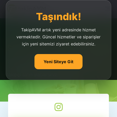
Taşındık!
TakipAVM artık yeni adresinde hizmet
vermektedir. Güncel hizmetler ve siparişler
için yeni sitemizi ziyaret edebilirsiniz.
Şifresiz Sınırsız Takipçi
Şifresiz sınırsız takipçi, en güvenli ve sınırsız
Yeni Siteye Git
hizmettir. Sizde hemen şifresiz ve sınırsız
takipçi satın alabilirsiniz.