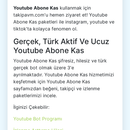
Youtube Abone Kas
kullanmak için
takipavm.com'u hemen ziyaret et! Youtube
Abone Kas paketleri ile instagram, youtube ve
tiktok'ta kolayca fenomen ol.
Gerçek, Türk Aktif Ve Ucuz
Youtube Abone Kas
Youtube Abone Kas şifresiz, hilesiz ve türk
gerçek bot olmak üzere 3'e
ayrılmaktadır. Youtube Abone Kas hizmetimizi
keşfetmek için Youtube Abone Kas
sayfamızdan beğeni, takipçi ve izlenme
paketlerimizi incele.
İlginizi Çekebilir:
Youtube Bot Programı