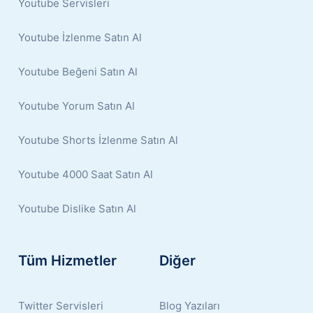
Youtube Servisleri
Youtube İzlenme Satın Al
Youtube Beğeni Satın Al
Youtube Yorum Satın Al
Youtube Shorts İzlenme Satın Al
Youtube 4000 Saat Satın Al
Youtube Dislike Satın Al
Tüm Hizmetler
Diğer
Twitter Servisleri
Blog Yazıları