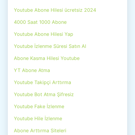
Youtube Abone Hilesi ücretsiz 2024
4000 Saat 1000 Abone
Youtube Abone Hilesi Yap
Youtube İzlenme Süresi Satın Al
Abone Kasma Hilesi Youtube
YT Abone Atma
Youtube Takipçi Arttırma
Youtube Bot Atma Şifresiz
Youtube Fake İzlenme
Youtube Hile İzlenme
Abone Arttırma Siteleri