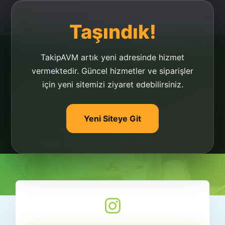
Taşındık!
TakipAVM artık yeni adresinde hizmet
vermektedir. Güncel hizmetler ve siparişler
için yeni sitemizi ziyaret edebilirsiniz.
Youtube Abone Kas
Youtube abone kas ve kanalının etkileşimini
Yeni Siteye Git
arttır. Youtube abone kas hizmeti ile abone
satın alabilir ve kanalını yükselişe geçirebilirsin.