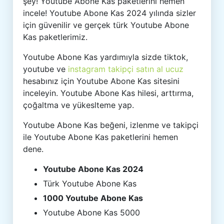
şey! Youtube Abone Kas paketlerini hemen
incele! Youtube Abone Kas 2024 yılında sizler
için güvenilir ve gerçek türk Youtube Abone
Kas paketlerimiz.
Youtube Abone Kas yardımıyla sizde tiktok,
youtube ve
instagram takipçi satın al ucuz
hesabınız için Youtube Abone Kas sitesini
inceleyin. Youtube Abone Kas hilesi, arttırma,
çoğaltma ve yükeslteme yap.
Youtube Abone Kas beğeni, izlenme ve takipçi
ile Youtube Abone Kas paketlerini hemen
dene.
Youtube Abone Kas 2024
Türk Youtube Abone Kas
1000 Youtube Abone Kas
Youtube Abone Kas 5000