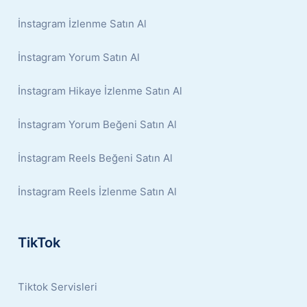
İnstagram İzlenme Satın Al
İnstagram Yorum Satın Al
İnstagram Hikaye İzlenme Satın Al
İnstagram Yorum Beğeni Satın Al
İnstagram Reels Beğeni Satın Al
İnstagram Reels İzlenme Satın Al
TikTok
Tiktok Servisleri