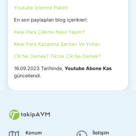
Youtube İzlenme Paketi
En son paylaşılan blog içerikleri:
Kwai Para Çekme Nasıl Yapılır?
Kwai Para Kazanma Şartları Ve Yolları
CR Ne Demek? Tiktok CR Ne Demek?
16.09.2023 Tarihinde,
Youtube Abone Kas
güncellendi.
Konum
İletişim