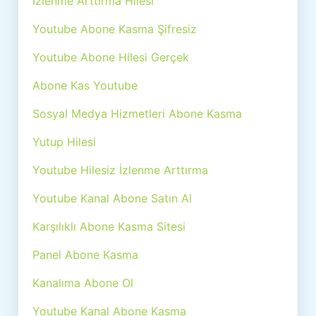
İzlenme Arttırma Hilesi
Youtube Abone Kasma Şifresiz
Youtube Abone Hilesi Gerçek
Abone Kas Youtube
Sosyal Medya Hizmetleri Abone Kasma
Yutup Hilesi
Youtube Hilesiz İzlenme Arttırma
Youtube Kanal Abone Satın Al
Karşılıklı Abone Kasma Sitesi
Panel Abone Kasma
Kanalıma Abone Ol
Youtube Kanal Abone Kasma