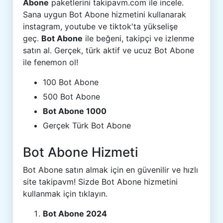
Abone
paketlerini takipavm.com ile incele.
Sana uygun Bot Abone hizmetini kullanarak
instagram, youtube ve tiktok'ta yükselişe
geç.
Bot Abone
ile beğeni, takipçi ve izlenme
satın al. Gerçek, türk aktif ve ucuz Bot Abone
ile fenemon ol!
100 Bot Abone
500 Bot Abone
Bot Abone 1000
Gerçek Türk Bot Abone
Bot Abone Hizmeti
Bot Abone satın almak için en güvenilir ve hızlı
site takipavm! Sizde Bot Abone hizmetini
kullanmak için tıklayın.
Bot Abone 2024