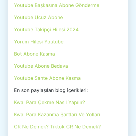
Youtube Başkasına Abone Gönderme
Youtube Ucuz Abone
Youtube Takipçi Hilesi 2024
Yorum Hilesi Youtube
Bot Abone Kasma
Youtube Abone Bedava
Youtube Sahte Abone Kasma
En son paylaşılan blog içerikleri:
Kwai Para Çekme Nasıl Yapılır?
Kwai Para Kazanma Şartları Ve Yolları
CR Ne Demek? Tiktok CR Ne Demek?