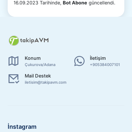
16.09.2023 Tarihinde,
Bot Abone
güncellendi.
Konum
İletişim
Çukurova/Adana
+905384007101
Mail Destek
iletisim@takipavm.com
İnstagram