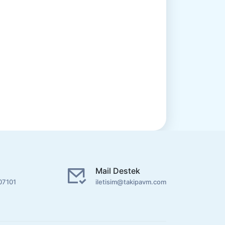
Mail Destek
07101
iletisim@takipavm.com