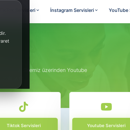
TikTok Servisleri
İnstagram Servisleri
YouTube S
ir.
yaret
e
ılmaktadır. Sitemiz üzerinden Youtube
abilirsiniz.
Tiktok Servisleri
Youtube Servisleri