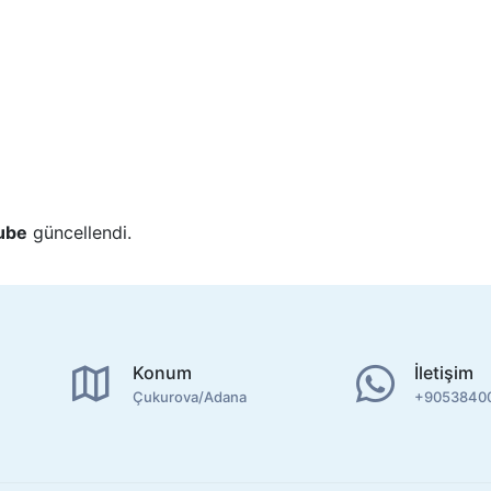
ube
güncellendi.
Konum
İletişim
Çukurova/Adana
+9053840