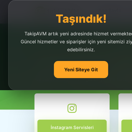
Ana Sayfa
Taşındık!
TakipAVM artık yeni adresinde hizmet vermekted
Güncel hizmetler ve siparişler için yeni sitemizi zi
edebilirsiniz.
Yorum Hilesi Youtub
Yeni Siteye Git
Yorum hilesi Youtube için çok fazla yap
kanalınıza binlerce organik yorum satın al
İnstagram Servisleri