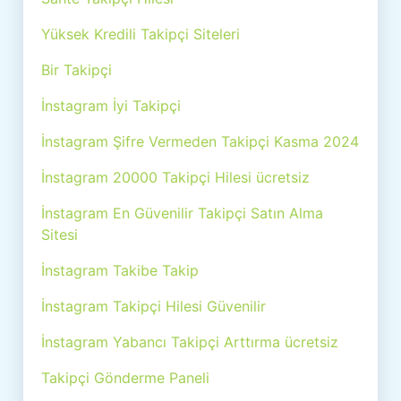
Yüksek Kredili Takipçi Siteleri
Bir Takipçi
İnstagram İyi Takipçi
İnstagram Şifre Vermeden Takipçi Kasma 2024
İnstagram 20000 Takipçi Hilesi ücretsiz
İnstagram En Güvenilir Takipçi Satın Alma
Sitesi
İnstagram Takibe Takip
İnstagram Takipçi Hilesi Güvenilir
İnstagram Yabancı Takipçi Arttırma ücretsiz
Takipçi Gönderme Paneli