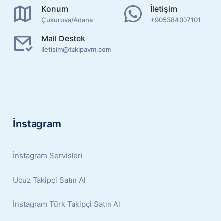
Konum
İletişim
Çukurova/Adana
+905384007101
Mail Destek
iletisim@takipavm.com
İnstagram
İnstagram Servisleri
Ucuz Takipçi Satın Al
İnstagram Türk Takipçi Satın Al