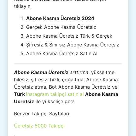
tıklayın.
Abone Kasma Ücretsiz 2024
Gerçek Abone Kasma Ücretsiz
Abone Kasma Ücretsiz Türk & Gerçek
Şifresiz & Sınırsız Abone Kasma Ücretsiz
Abone Kasma Ücretsiz Satın Al
Abone Kasma Ücretsiz
arttırma
, yükseltme,
hilesiz, şifresiz, hızlı, çoğaltma, Abone Kasma
Ücretsiz atma. Bot Abone Kasma Ücretsiz ve
Türk
instagram takipçi satın al
Abone Kasma
Ücretsiz
ile yükselişe geç!
Benzer Takipçi Sayfaları:
Ücretsiz 5000 Takipçi