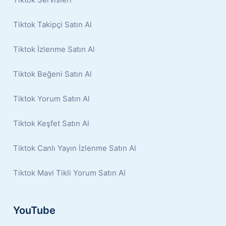
Tiktok Takipçi Satın Al
Tiktok İzlenme Satın Al
Tiktok Beğeni Satın Al
Tiktok Yorum Satın Al
Tiktok Keşfet Satın Al
Tiktok Canlı Yayın İzlenme Satın Al
Tiktok Mavi Tikli Yorum Satın Al
YouTube