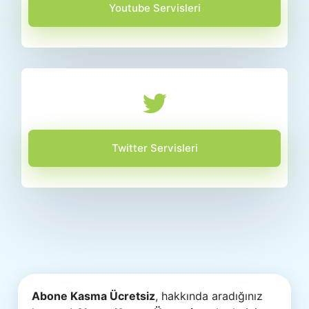
Youtube Servisleri
Twitter Servisleri
Abone Kasma Ücretsiz
, hakkında aradığınız