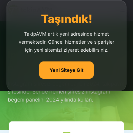
Taşındık!
TakipAVM artık yeni adresinde hizmet
vermektedir. Güncel hizmetler ve siparişler
için yeni sitemizi ziyaret edebilirsiniz.
İnstagram Şifresiz
Beğeni Paneli 2021
Yeni Siteye Git
İnstagram şifresiz beğeni paneli 2024, takipavm
sitesinde. Sende hemen şifresiz instagram
beğeni panelini 2024 yılında kullan.