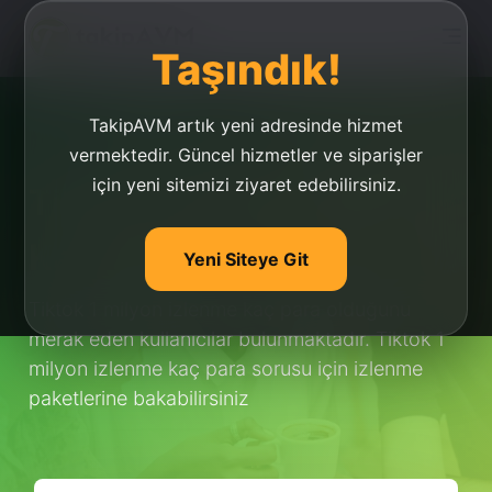
Taşındık!
TakipAVM artık yeni adresinde hizmet
vermektedir. Güncel hizmetler ve siparişler
için yeni sitemizi ziyaret edebilirsiniz.
Tiktok 1 Milyon İzlenme
Kaç Para
Yeni Siteye Git
Tiktok 1 milyon izlenme kaç para olduğunu
merak eden kullanıcılar bulunmaktadır. Tiktok 1
milyon izlenme kaç para sorusu için izlenme
paketlerine bakabilirsiniz