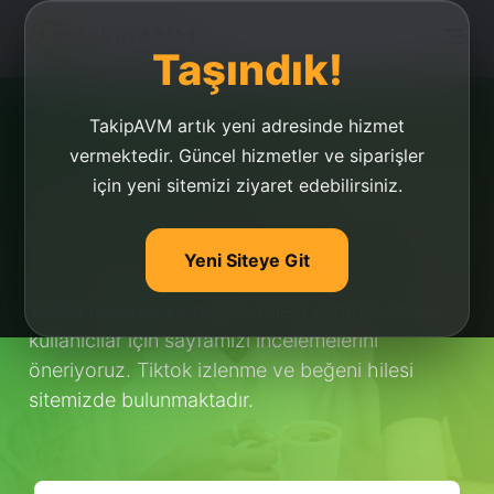
Taşındık!
TakipAVM artık yeni adresinde hizmet
vermektedir. Güncel hizmetler ve siparişler
için yeni sitemizi ziyaret edebilirsiniz.
Tiktok İzlenme Ve Beğeni
Hilesi
Yeni Siteye Git
Tiktok izlenme ve beğeni hilesi yapmak isteyen
kullanıcılar için sayfamızı incelemelerini
öneriyoruz. Tiktok izlenme ve beğeni hilesi
sitemizde bulunmaktadır.