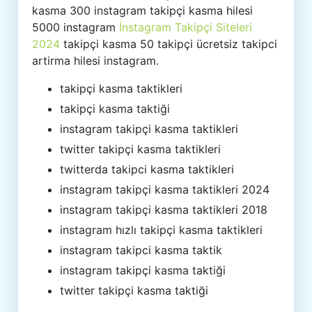
kasma 300 instagram takipçi kasma hilesi
5000 instagram
İnstagram Takipçi Siteleri
2024
takipçi kasma 50 takipçi ücretsiz takipci
artirma hilesi instagram.
takipçi kasma taktikleri
takipçi kasma taktiği
instagram takipçi kasma taktikleri
twitter takipçi kasma taktikleri
twitterda takipci kasma taktikleri
instagram takipçi kasma taktikleri 2024
instagram takipçi kasma taktikleri 2018
instagram hızlı takipçi kasma taktikleri
instagram takipci kasma taktik
instagram takipçi kasma taktiği
twitter takipçi kasma taktiği