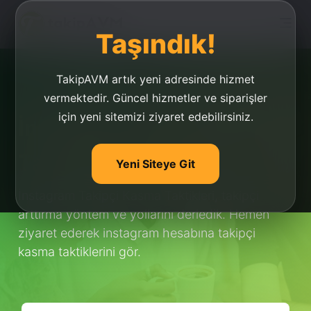
Taşındık!
TakipAVM artık yeni adresinde hizmet
vermektedir. Güncel hizmetler ve siparişler
için yeni sitemizi ziyaret edebilirsiniz.
İnstagram Takipçi Kasma
Taktikleri 2020
Yeni Siteye Git
İnstagram Takipçi Kasma Taktikleri, takipçi
arttırma yöntem ve yollarını derledik. Hemen
ziyaret ederek instagram hesabına takipçi
kasma taktiklerini gör.