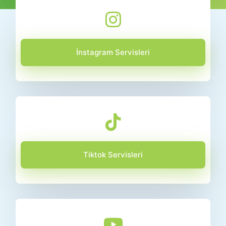
İnstagram Servisleri
Tiktok Servisleri