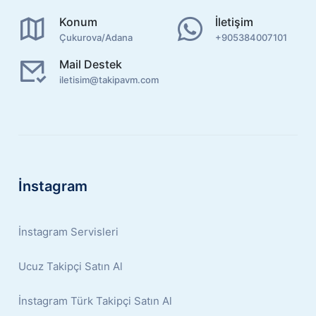
Konum
İletişim
Çukurova/Adana
+905384007101
Mail Destek
iletisim@takipavm.com
İnstagram
İnstagram Servisleri
Ucuz Takipçi Satın Al
İnstagram Türk Takipçi Satın Al