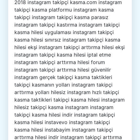
2018 instagram takipçi kasma.com instagram
takipçi kasma platformu instagram kasma
takipçi instagram takipçi kasma parasız
instagram takipçi kastırma instagram takipçi
kasma hilesi uygulaması instagram takipçi
kasma hilesi sınırsız instagram takipçi kasma
hilesi ekşi instagram takipçi arttırma hilesi ekşi
instagram takipçi kasma hilesi iptal etme
instagram takipçi arttırma hilesi forum
instagram takipçi arttırma hilesi güvenilir
instagram gerçek takipçi kasma taktikleri
takipçi kasmanın yolları instagram takipçi
arttırma yolları hilesiz instagram hızlı takipçi
kasma taktikleri takipçi kasma hilesi instagram
hilesiz takipçi kasma instagram instagram
takipçi kasma hilesi indir instagram takipçi
kasma hilesi instavevo instagram takipçi
kasma hilesi instabayim instagram takipçi
arttırma hilesi indir instagram takipçi arttırma