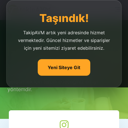
Taşındık!
TakipAVM artık yeni adresinde hizmet
vermektedir. Güncel hizmetler ve siparişler
için yeni sitemizi ziyaret edebilirsiniz.
İzlenme Hilesi Youtube
İzlenme hilesi Youtube için geçerli olan bir
Yeni Siteye Git
yöntemdir. İzlenme hilesi Youtube kanalınızı
geliştirmek için tercih edeceğiniz en iyi
yöntemdir.