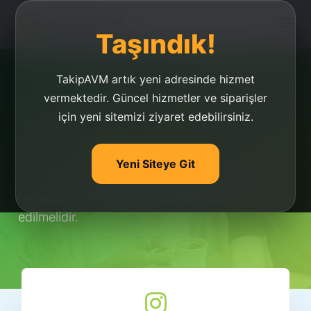
Taşındık!
TakipAVM artık yeni adresinde hizmet
vermektedir. Güncel hizmetler ve siparişler
için yeni sitemizi ziyaret edebilirsiniz.
Tiktok Beğeni Hile
Tiktok beğeni hile ile yükseltilemez. Tiktok
Yeni Siteye Git
beğeni hile yapma gibi başlıklar ile kullanıcıların
hesaplarını ele geçirmek isteyen kişilere dikkat
edilmelidir.