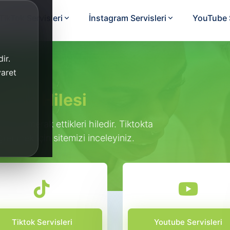
TikTok Servisleri
İnstagram Servisleri
YouTube S
ir.
yaret
anma Hilesi
rın en merak ettikleri hiledir. Tiktokta
ğrenmek için sitemizi inceleyiniz.
Tiktok Servisleri
Youtube Servisleri