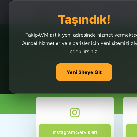
Ana Sayfa
Taşındık!
TakipAVM artık yeni adresinde hizmet vermekted
Güncel hizmetler ve siparişler için yeni sitemizi zi
edebilirsiniz.
Tiktokta Takipçi Kaz
Yeni Siteye Git
Tiktokta takipçi kazanma hilesi kullanıcıla
takipçi kazanma hilesi nasıl yapıldığını ö
İnstagram Servisleri