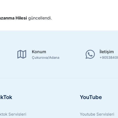
azanma Hilesi
güncellendi.
Konum
İletişim
Çukurova/Adana
+9053840
ikTok
YouTube
ktok Servisleri
Youtube Servisleri