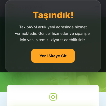
Taşındık!
TakipAVM artık yeni adresinde hizmet
vermektedir. Güncel hizmetler ve siparişler
için yeni sitemizi ziyaret edebilirsiniz.
Youtube Sahte Abone
Youtube sahte abone almanızı takipavm.com
Yeni Siteye Git
olarak önermiyoruz. Gerçek Youtube aboneleri
satın almanız kanalınızı daha çok geliştirecektir.