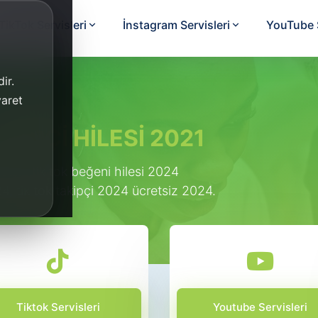
TikTok Servisleri
İnstagram Servisleri
YouTube S
ir.
yaret
KİPÇİ HİLESİ 2021
etsiz tik tok beğeni hilesi 2024
024, tik tok takipçi 2024 ücretsiz 2024.
Tiktok Servisleri
Youtube Servisleri