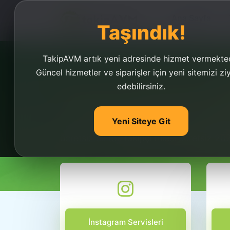
Ana Sayfa
Taşındık!
TakipAVM artık yeni adresinde hizmet vermekted
Güncel hizmetler ve siparişler için yeni sitemizi zi
edebilirsiniz.
TİKTOK HAYRAN & TA
Yeni Siteye Git
Tik tok hayran ve takipçi hilesi 2024, ücr
ücretsiz tik tok takipçi hilesi ücretsiz 2
İnstagram Servisleri