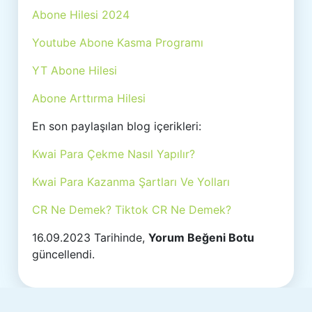
Abone Hilesi 2024
Youtube Abone Kasma Programı
YT Abone Hilesi
Abone Arttırma Hilesi
En son paylaşılan blog içerikleri:
Kwai Para Çekme Nasıl Yapılır?
Kwai Para Kazanma Şartları Ve Yolları
CR Ne Demek? Tiktok CR Ne Demek?
16.09.2023 Tarihinde,
Yorum Beğeni Botu
güncellendi.