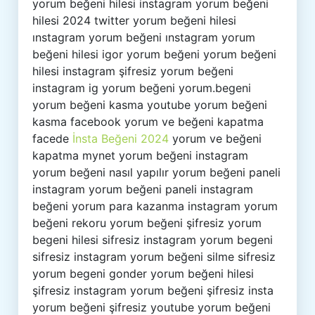
yorum beğeni hilesi instagram yorum beğeni
hilesi 2024 twitter yorum beğeni hilesi
ınstagram yorum beğeni ınstagram yorum
beğeni hilesi igor yorum beğeni yorum beğeni
hilesi instagram şifresiz yorum beğeni
instagram ig yorum beğeni yorum.begeni
yorum beğeni kasma youtube yorum beğeni
kasma facebook yorum ve beğeni kapatma
facede
İnsta Beğeni 2024
yorum ve beğeni
kapatma mynet yorum beğeni instagram
yorum beğeni nasıl yapılır yorum beğeni paneli
instagram yorum beğeni paneli instagram
beğeni yorum para kazanma instagram yorum
beğeni rekoru yorum beğeni şifresiz yorum
begeni hilesi sifresiz instagram yorum begeni
sifresiz instagram yorum beğeni silme sifresiz
yorum begeni gonder yorum beğeni hilesi
şifresiz instagram yorum beğeni şifresiz insta
yorum beğeni şifresiz youtube yorum beğeni