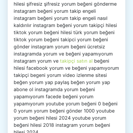
hilesi şifresiz şifresiz yorum beğeni gönderme
instagram beğeni yorum takip engeli
instagram beğeni yorum takip engeli nasıl
kaldırılır instagram beğeni yorum takipçi hilesi
tiktok yorum beğeni hilesi türk yorum beğeni
tiktok yorum beğeni takipci yorum beğeni
gönder instagram yorum beğeni ücretsiz
instagramda yorum ve beğeni yapamıyorum
instagram yorum ve
takipçi satın al
beğeni
hilesi facebook yorum ve beğeni yapamıyorum
takipçi begeni yorum video izlenme sitesi
beğen yorum yap paylaş beğen yorum yap
abone ol instagramda yorum beğeni
yapamıyorum facede beğeni yorum
yapamıyorum youtube yorum beğeni 0 beğeni
0 yorum yorum beğeni gönder 1000 youtube
yorum beğeni hilesi 2024 youtube yorum
beğeni hilesi 2018 instagram yorum beğeni
hilesi 2024.