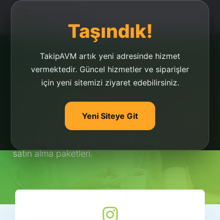
Taşındık!
TakipAVM artık yeni adresinde hizmet
vermektedir. Güncel hizmetler ve siparişler
için yeni sitemizi ziyaret edebilirsiniz.
Yorum Beğeni Botu
Yorum beğeni botu, hakkında. Yorum beğeni
Yeni Siteye Git
botu için ziyaret ederek incele ve Yorum beğeni
botu 2024, 2024, 2024, 2024 instagram takipçi
satın alma paketleri.