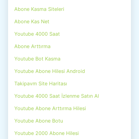
Abone Kasma Siteleri
Abone Kas Net
Youtube 4000 Saat
Abone Arttırma
Youtube Bot Kasma
Youtube Abone Hilesi Android
Takipavm Site Haritası
Youtube 4000 Saat İzlenme Satın Al
Youtube Abone Arttırma Hilesi
Youtube Abone Botu
Youtube 2000 Abone Hilesi