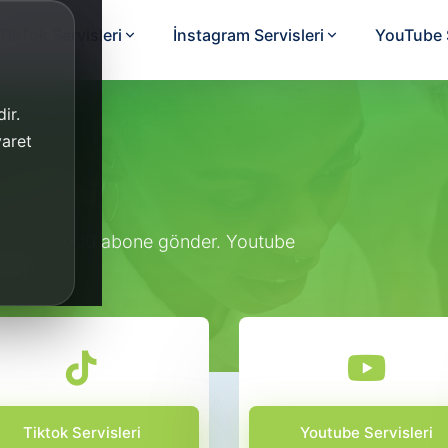
TikTok Servisleri
İnstagram Servisleri
YouTube S
ir.
yaret
Hilesi
analına 5000 abone gönder. Youtube
olay!
Tiktok Servisleri
Youtube Servisleri