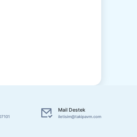
Mail Destek
07101
iletisim@takipavm.com