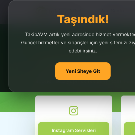
Ana Sayfa
Taşındık!
TakipAVM artık yeni adresinde hizmet vermekted
Güncel hizmetler ve siparişler için yeni sitemizi zi
edebilirsiniz.
Youtube 5000 Abone 
Yeni Siteye Git
Youtube 5000 abone hilesi ile hemen k
abone hilesi yapmak takipavm.com ile k
İnstagram Servisleri