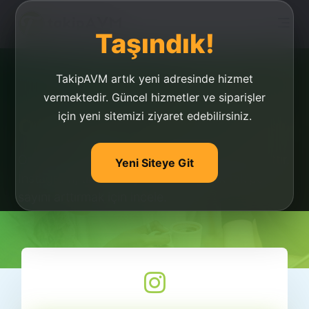
Taşındık!
TakipAVM artık yeni adresinde hizmet
vermektedir. Güncel hizmetler ve siparişler
için yeni sitemizi ziyaret edebilirsiniz.
Organik Takipçi
Organik takipi satın al veya organik takipçi arttır.
Yeni Siteye Git
İnstagram, tiktok ve youtube organik takipçi
sayını arttırmak için incele.