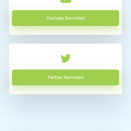
Youtube Servisleri
Twitter Servisleri