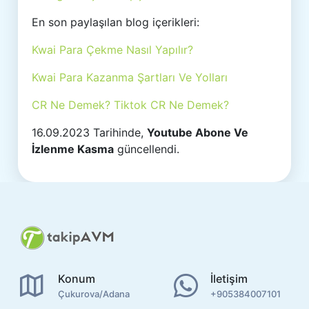
En son paylaşılan blog içerikleri:
Kwai Para Çekme Nasıl Yapılır?
Kwai Para Kazanma Şartları Ve Yolları
CR Ne Demek? Tiktok CR Ne Demek?
16.09.2023 Tarihinde,
Youtube Abone Ve
İzlenme Kasma
güncellendi.
Konum
İletişim
Çukurova/Adana
+905384007101