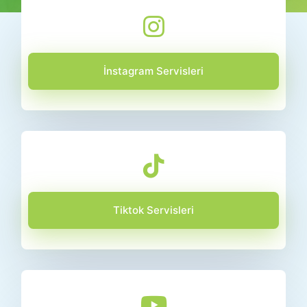
İnstagram Servisleri
Tiktok Servisleri