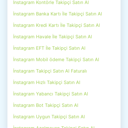
İnstagram Kontörle Takipçi Satın Al
İnstagram Banka Kartı İle Takipçi Satın Al
İnstagram Kredi Kartı İle Takipçi Satın Al
İnstagram Havale İle Takipçi Satın Al
İnstagram EFT İle Takipçi Satın Al
İnstagram Mobil ödeme Takipçi Satın Al
İnstagram Takipçi Satın Al Faturalı
İnstagram Hızlı Takipçi Satın Al
İnstagram Yabancı Takipçi Satın Al
İnstagram Bot Takipçi Satın Al
İnstagram Uygun Takipçi Satın Al