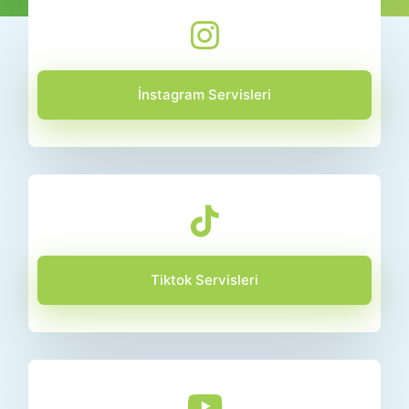
İnstagram Servisleri
Tiktok Servisleri