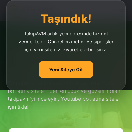
Taşındık!
TakipAVM artık yeni adresinde hizmet
vermektedir. Güncel hizmetler ve siparişler
için yeni sitemizi ziyaret edebilirsiniz.
Youtube Bot Atma
Siteleri
Yeni Siteye Git
Youtube bot atma siteleri takipavm'de! Youtube
bot atma sitelerinden en ucuz ve güvenilir olan
takipavm'yi inceleyin. Youtube bot atma siteleri
için tıkla!