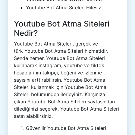
Youtube Bot Atma Siteleri Hilesiz
Youtube Bot Atma Siteleri
Nedir?
Youtube Bot Atma Siteleri, gerçek ve
türk Youtube Bot Atma Siteleri hizmetidir.
Sende hemen Youtube Bot Atma Siteleri
kullanarak instagram, youtube ve tiktok
hesaplarının takipçi, beğeni ve izlenme
sayısını arttırabilirsin. Youtube Bot Atma
Siteleri kullanmak için Youtube Bot Atma
Siteleri bölümünden ilerleyiniz. Karşınıza
çıkan Youtube Bot Atma Siteleri sayfasından
dilediğinizi seçerek, Youtube Bot Atma Siteleri
satın alabilirsiniz.
Güvenilir Youtube Bot Atma Siteleri