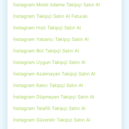
İnstagram Mobil ödeme Takipçi Satın Al
İnstagram Takipçi Satın Al Faturalı
İnstagram Hızlı Takipçi Satın Al
İnstagram Yabancı Takipçi Satın Al
İnstagram Bot Takipçi Satın Al
İnstagram Uygun Takipçi Satın Al
İnstagram Azalmayan Takipçi Satın Al
İnstagram Kalıcı Takipçi Satın Al
İnstagram Düşmeyen Takipçi Satın Al
İnstagram Telafili Takipçi Satın Al
İnstagram Güvenilir Takipçi Satın Al