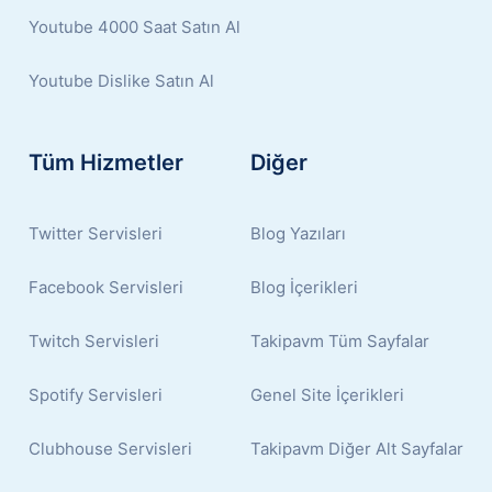
Youtube 4000 Saat Satın Al
Youtube Dislike Satın Al
Tüm Hizmetler
Diğer
Twitter Servisleri
Blog Yazıları
Facebook Servisleri
Blog İçerikleri
Twitch Servisleri
Takipavm Tüm Sayfalar
Spotify Servisleri
Genel Site İçerikleri
Clubhouse Servisleri
Takipavm Diğer Alt Sayfalar