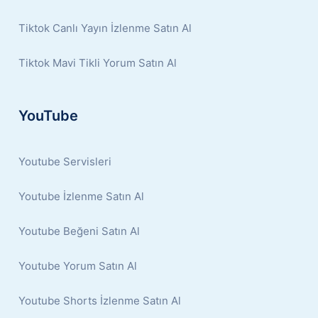
Tiktok Canlı Yayın İzlenme Satın Al
Tiktok Mavi Tikli Yorum Satın Al
YouTube
Youtube Servisleri
Youtube İzlenme Satın Al
Youtube Beğeni Satın Al
Youtube Yorum Satın Al
Youtube Shorts İzlenme Satın Al