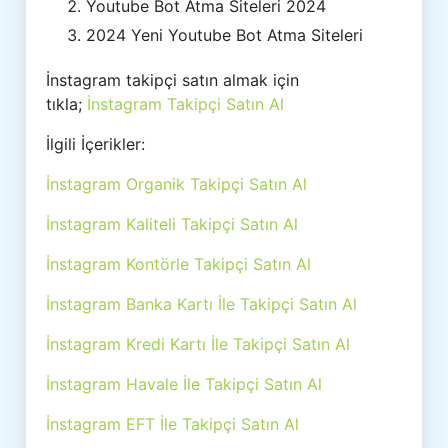
Youtube Bot Atma Siteleri 2024
2024 Yeni Youtube Bot Atma Siteleri
İnstagram takipçi satın almak için
tıkla;
İnstagram Takipçi Satın Al
İlgili İçerikler:
İnstagram Organik Takipçi Satın Al
İnstagram Kaliteli Takipçi Satın Al
İnstagram Kontörle Takipçi Satın Al
İnstagram Banka Kartı İle Takipçi Satın Al
İnstagram Kredi Kartı İle Takipçi Satın Al
İnstagram Havale İle Takipçi Satın Al
İnstagram EFT İle Takipçi Satın Al