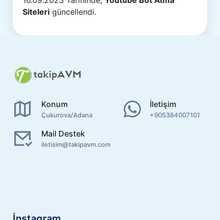
16.09.2023 Tarihinde,
Youtube Bot Atma
Siteleri
güncellendi.
Konum
İletişim
Çukurova/Adana
+905384007101
Mail Destek
iletisim@takipavm.com
İnstagram