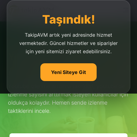
Taşındık!
TakipAVM artık yeni adresinde hizmet
vermektedir. Güncel hizmetler ve siparişler
için yeni sitemizi ziyaret edebilirsiniz.
Youtube İzlenme
Arttırma Taktikleri
Yeni Siteye Git
Youtube izlenme arttırma taktikleri, youtube'de
izlenme sayısını arttırmak isteyen kullanıcılar için
oldukça kolaydır. Hemen sende izlenme
taktiklerini incele.