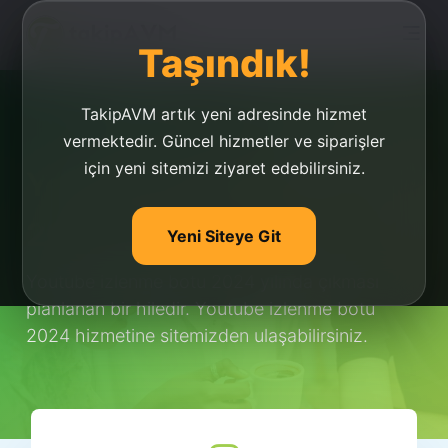
Taşındık!
TakipAVM artık yeni adresinde hizmet
vermektedir. Güncel hizmetler ve siparişler
için yeni sitemizi ziyaret edebilirsiniz.
Youtube İzlenme Botu
2021
Yeni Siteye Git
Youtube izlenme botu 2024 yılında çıkması
planlanan bir hiledir. Youtube izlenme botu
2024 hizmetine sitemizden ulaşabilirsiniz.