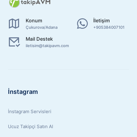
Konum
İletişim
Çukurova/Adana
+905384007101
Mail Destek
iletisim@takipavm.com
İnstagram
İnstagram Servisleri
Ucuz Takipçi Satın Al