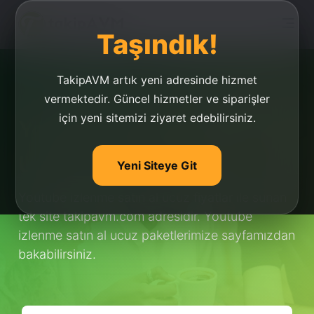
Taşındık!
TakipAVM artık yeni adresinde hizmet
vermektedir. Güncel hizmetler ve siparişler
için yeni sitemizi ziyaret edebilirsiniz.
Youtube İzlenme Satın Al
Ucuz
Yeni Siteye Git
Youtube izlenme satın al ucuz fiyatlar ile sunan
tek site takipavm.com adresidir. Youtube
izlenme satın al ucuz paketlerimize sayfamızdan
bakabilirsiniz.