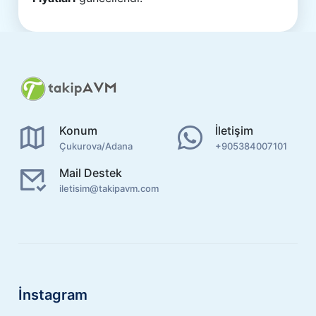
Konum
İletişim
Çukurova/Adana
+905384007101
Mail Destek
iletisim@takipavm.com
İnstagram