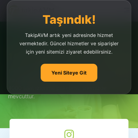
Taşındık!
TakipAVM artık yeni adresinde hizmet
vermektedir. Güncel hizmetler ve siparişler
için yeni sitemizi ziyaret edebilirsiniz.
1000 Abone 4000 Saat
1000 abone 4000 saat izlenme paketi ile fark
Yeni Siteye Git
yaratan takipavm ile yükselişe geç! 1000 abone
4000 saat izlenme paketimiz sitemizde
mevcuttur.