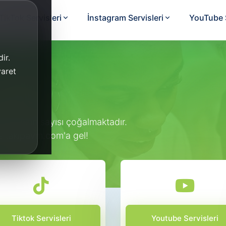
TikTok Servisleri
İnstagram Servisleri
YouTube S
ir.
yaret
 Bot
 sitelerin sayısı çoğalmaktadır.
e takipavm.com'a gel!
Tiktok Servisleri
Youtube Servisleri