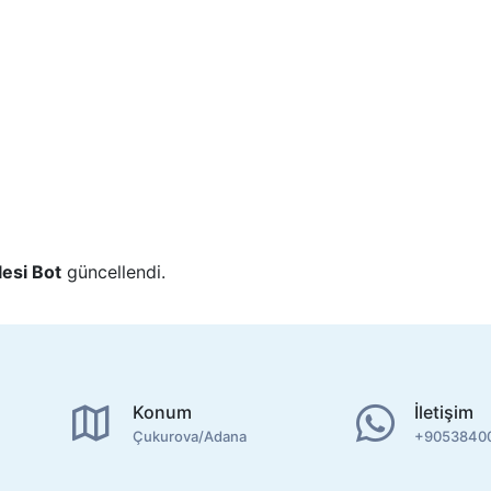
esi Bot
güncellendi.
Konum
İletişim
Çukurova/Adana
+9053840