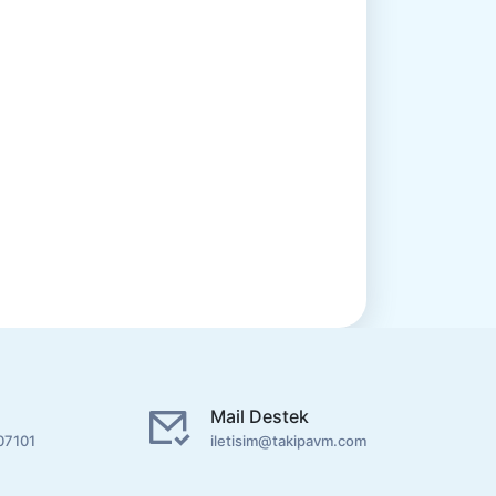
Mail Destek
07101
iletisim@takipavm.com