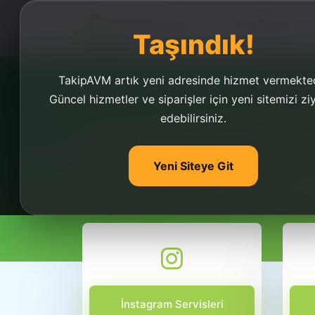
Ana Sayfa
Taşındık!
TakipAVM artık yeni adresinde hizmet vermekted
Güncel hizmetler ve siparişler için yeni sitemizi zi
edebilirsiniz.
Youtube Abone Hilesi
Yeni Siteye Git
Youtube abone hilesi ile bot satımı yapan
Youtube abone hilesi kullanmadan send
İnstagram Servisleri