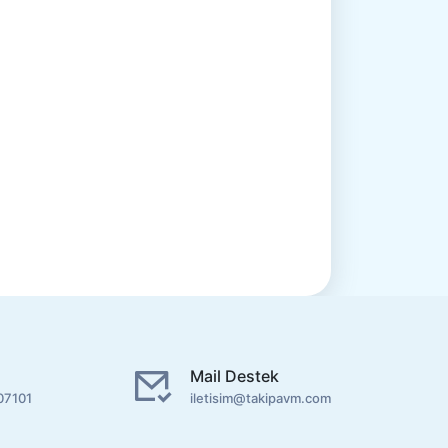
Mail Destek
07101
iletisim@takipavm.com