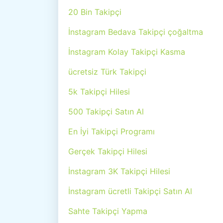
20 Bin Takipçi
İnstagram Bedava Takipçi çoğaltma
İnstagram Kolay Takipçi Kasma
ücretsiz Türk Takipçi
5k Takipçi Hilesi
500 Takipçi Satın Al
En İyi Takipçi Programı
Gerçek Takipçi Hilesi
İnstagram 3K Takipçi Hilesi
İnstagram ücretli Takipçi Satın Al
Sahte Takipçi Yapma