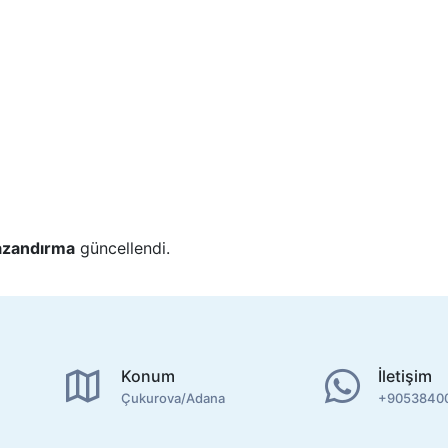
azandırma
güncellendi.
Konum
İletişim
Çukurova/Adana
+9053840