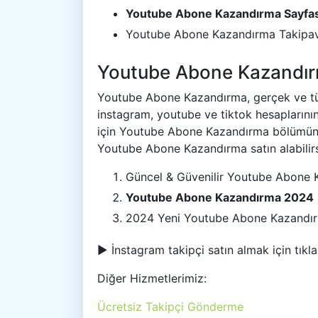
Youtube Abone Kazandırma Sayfas
Youtube Abone Kazandırma Takipa
Youtube Abone Kazandır
Youtube Abone Kazandırma, gerçek ve t
instagram, youtube ve tiktok hesaplarının
için Youtube Abone Kazandırma bölümünde
Youtube Abone Kazandırma satın alabilirs
Güncel & Güvenilir Youtube Abone
Youtube Abone Kazandırma 2024
2024 Yeni Youtube Abone Kazandı
► İnstagram takipçi satın almak için tıkl
Diğer Hizmetlerimiz:
Ücretsiz Takipçi Gönderme