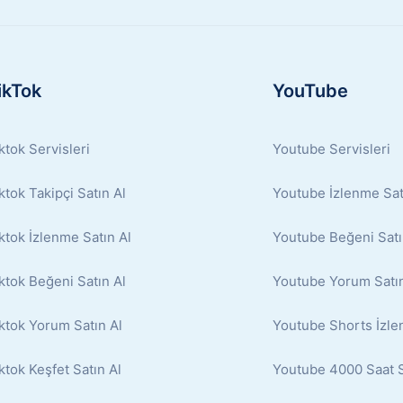
ikTok
YouTube
ktok Servisleri
Youtube Servisleri
ktok Takipçi Satın Al
Youtube İzlenme Sat
ktok İzlenme Satın Al
Youtube Beğeni Satı
ktok Beğeni Satın Al
Youtube Yorum Satın
ktok Yorum Satın Al
Youtube Shorts İzle
ktok Keşfet Satın Al
Youtube 4000 Saat S