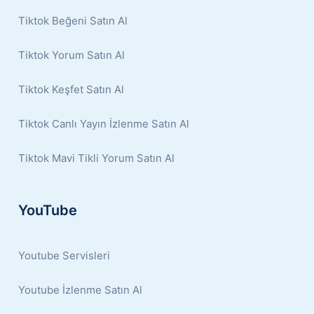
Tiktok Beğeni Satın Al
Tiktok Yorum Satın Al
Tiktok Keşfet Satın Al
Tiktok Canlı Yayın İzlenme Satın Al
Tiktok Mavi Tikli Yorum Satın Al
YouTube
Youtube Servisleri
Youtube İzlenme Satın Al