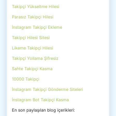
Takipçi Yükseltme Hilesi
Parasız Takipçi Hilesi
İnstagram Takipçi Ekleme
Takipçi Hilesi Sitesi
Likeme Takipçi Hilesi
Takipçi Yollama Şifresiz
Sahte Takipçi Kasma
10000 Takipçi
İnstagram Takipçi Gönderme Siteleri
İnstagram Bot Takipçi Kasma
En son paylaşılan blog içerikleri: