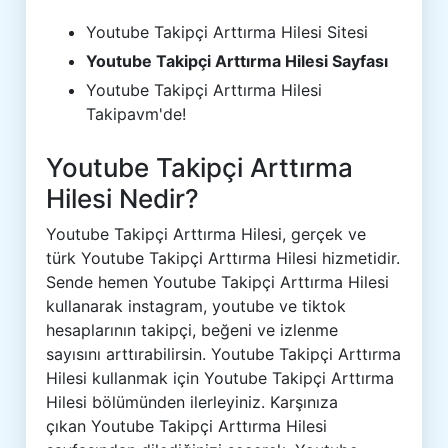
Youtube Takipçi Arttırma Hilesi Sitesi
Youtube Takipçi Arttırma Hilesi Sayfası
Youtube Takipçi Arttırma Hilesi
Takipavm'de!
Youtube Takipçi Arttırma
Hilesi Nedir?
Youtube Takipçi Arttırma Hilesi, gerçek ve
türk Youtube Takipçi Arttırma Hilesi hizmetidir.
Sende hemen Youtube Takipçi Arttırma Hilesi
kullanarak instagram, youtube ve tiktok
hesaplarının takipçi, beğeni ve izlenme
sayısını arttırabilirsin. Youtube Takipçi Arttırma
Hilesi kullanmak için Youtube Takipçi Arttırma
Hilesi bölümünden ilerleyiniz. Karşınıza
çıkan Youtube Takipçi Arttırma Hilesi