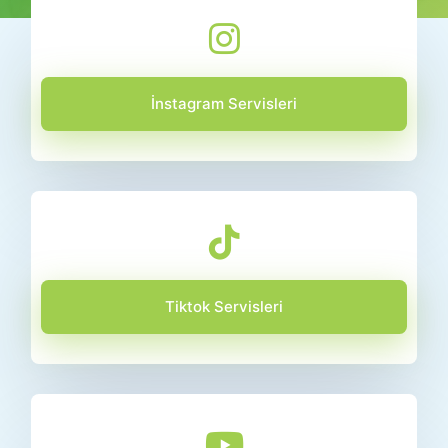
İnstagram Servisleri
Tiktok Servisleri