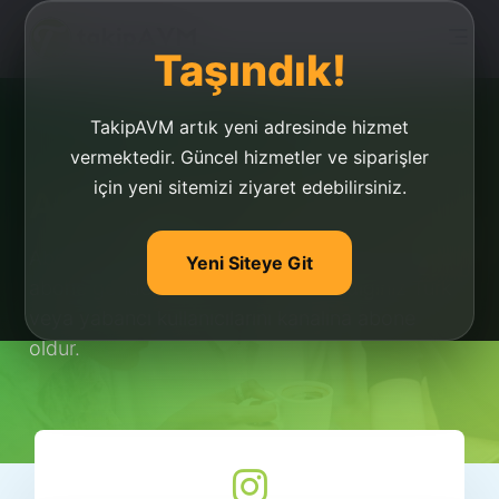
Taşındık!
TakipAVM artık yeni adresinde hizmet
vermektedir. Güncel hizmetler ve siparişler
için yeni sitemizi ziyaret edebilirsiniz.
Abone Olma Hilesi
Abone olma hilesi yapmadan kanalına binlerce
Yeni Siteye Git
abone gönder. Abone olmasını istediğiniz Türk
veya yabancı kullanıcılarını kanalına abone
oldur.