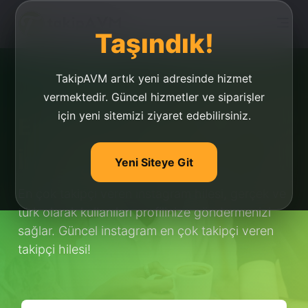
Taşındık!
TakipAVM artık yeni adresinde hizmet
vermektedir. Güncel hizmetler ve siparişler
için yeni sitemizi ziyaret edebilirsiniz.
En Çok Takipçi Veren
İnstagram Hilesi
Yeni Siteye Git
En çok takipçi veren instagram hilesi, gerçek ve
türk olarak kullanıları profilinize göndermenizi
sağlar. Güncel instagram en çok takipçi veren
takipçi hilesi!